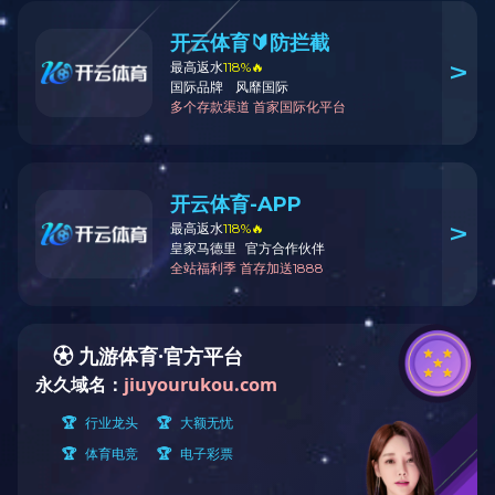
开云网页版界面·开云（中国）系原武汉机床工业公司技术与产品开
发服务中心于2003年改制而成。本公司长期从事钢铁冶金化学分析、
物理检验制样设备的研制与开发，是集设计、生产制造为一体，具有
现代经营理念、强大的科研开发团队、完备的机械加工手段、充满活
力的全新企业。公司研制、开发的产品：试样高速切割机、自动磨样
机、试样输送设备等，服务于冶金行业、机械制造行业、科研院所，
为直读光谱仪、X荧光仪、金相分析仪制样设备提供优质的服务和保
证。齐全的规格，稳定的质量，取得了广大用户的信赖与赞誉。本公
司生产试样加工设备，试样传输设备两大系列产品，规模生产能力
强。”精益求精，用户至上”是本公司追求与倡导的目标，重信誉、守
信用，竭诚欢迎新老客户惠顾，光临赐教！
产品展示
Product Display
更多 >