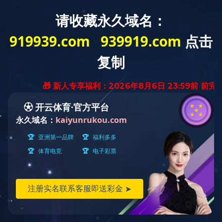
网站首页
开云网页版界面·开云（中国）
开云网页版界面·开云（中国）
销售服务
开云网页版界面·开云（中
人才招聘
产品搜索
Products Search
开云网页版界面·开云（中国）
Company Profile
更多 >