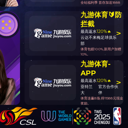
置>
首页
>
开云网页版界面·开云（中国）
>产品介绍
工。
点，是较为理想的专业化切割设备