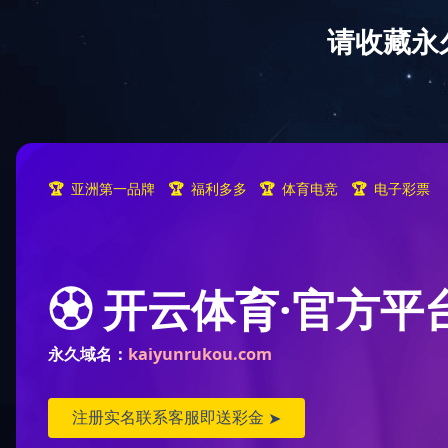
网站首页
开云网页