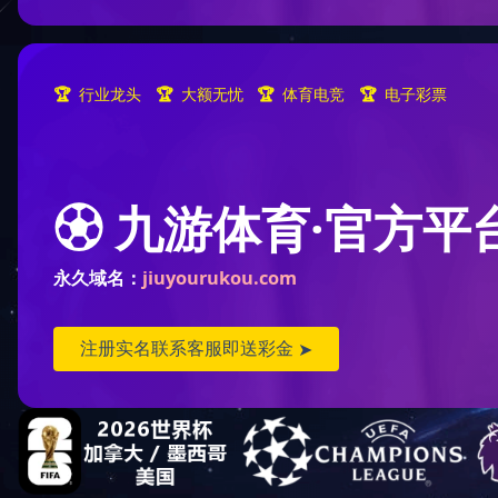
产品搜索
Products Search
新闻公告
Announcement
暂无
开云网页版界面·开云（中国）
Contact Us